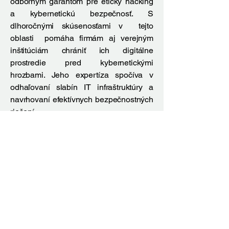
odborným garantom pre etický hacking
a kybernetickú bezpečnosť. S
dlhoročnými skúsenosťami v tejto
oblasti pomáha firmám aj verejným
inštitúciám chrániť ich digitálne
prostredie pred kybernetickými
hrozbami. Jeho expertíza spočíva v
odhaľovaní slabín IT infraštruktúry a
navrhovaní efektívnych bezpečnostných
riešení.
#EthicalHacking