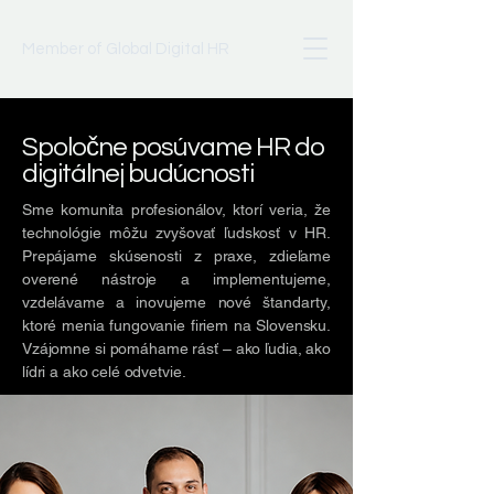
Member of Global Digital HR
Spoločne posúvame HR do
digitálnej budúcnosti
Sme komunita profesionálov, ktorí veria, že
technológie môžu zvyšovať ľudskosť v HR.
Prepájame skúsenosti z praxe, zdieľame
overené nástroje a implementujeme,
vzdelávame a inovujeme nové štandarty,
ktoré menia fungovanie firiem na Slovensku.
Vzájomne si pomáhame rásť – ako ľudia, ako
lídri a ako celé odvetvie.