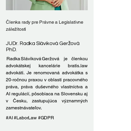
Členka rady pre Právne a Legislatívne
záležitosti
JUDr. Radka Sláviková Geržová
PhD.
Radka Sláviková Geržová je členkou
advokátskej kancelárie bratis.law
advokáti. Je renomovaná advokátka s
20‑ročnou praxou v oblasti pracovného
práva, práva duševného vlastníctva a
AI regulácií, pôsobiaca na Slovensku aj
v Česku, zastupujúca významných
zamestnávateľov.
#AI #LaborLaw #GDPR