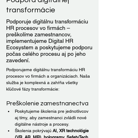
transformácie
Podporuje digitálnu transformáciu
HR procesov vo firmách –
preškolíme zamestnancov,
implementujeme Digital HR
Ecosystem a poskytujeme podporu
počas celého procesu aj po jeho
zavedení.
Podporujeme digitálnu transformáciu HR 
procesov vo firmách a organizáciach. Naša 
služba je komplexná a zahŕňa všetky 
kľúčové fázy transformácie:
Preškolenie zamestnanectva
Poskytujeme školenia pre jednotlivcov 
aj tímy, aby zamestnanci zvládli nové 
digitálne nástroje a procesy.
Školenia pokrývajú 
AI, XR technológie 
(VR, AR, MR), hologramy, SafetyTech 